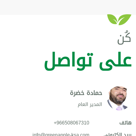
كُن
على تواصل
حمادة خضرة
المدير العام
هاتف
+966508067310
بريد الكتروني
info@greenapple-ksa.com